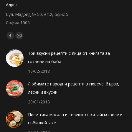
Адрес:
бул. Мадрид № 50, ет.2, офис 5
София 1505
Find us on:
Facebook
Mail
page
page
Три вкусни рецепти с яйца от книгата за
opens
opens
готвене на баба
in
in
new
new
10/02/2018
window
window
Любимите народни рецепти в гювече: бързи,
лесни и вкусни
20/01/2018
Пиле тика масала и телешко с китайско зеле и
гъби шейтаке