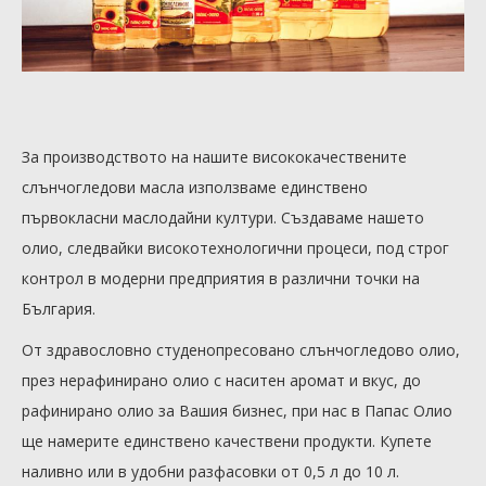
За производството на нашите висококачествените
слънчогледови масла използваме единствено
първокласни маслодайни култури. Създаваме нашето
олио, следвайки високотехнологични процеси, под строг
контрол в модерни предприятия в различни точки на
България.
От здравословно студенопресовано слънчогледово олио,
през нерафинирано олио с наситен аромат и вкус, до
рафинирано олио за Вашия бизнес, при нас в Папас Олио
ще намерите единствено качествени продукти. Купете
наливно или в удобни разфасовки от 0,5 л до 10 л.