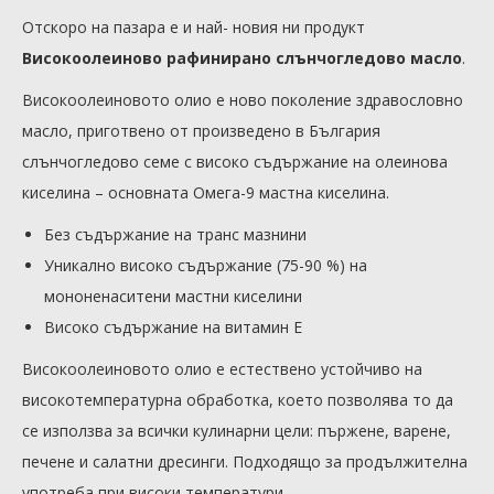
Отскоро на пазара е и най- новия ни продукт
Високоолеиново рафинирано слънчогледово масло
.
Високоолеиновото олио е ново поколение здравословно
масло, приготвено от произведено в България
слънчогледово семе с високо съдържание на олеинова
киселина – основната Омега-9 мастна киселина.
Без съдържание на транс мазнини
Уникално високо съдържание (75-90 %) на
мононенаситени мастни киселини
Високо съдържание на витамин Е
Високоолеиновото олио е естествено устойчиво на
високотемпературна обработка, което позволява то да
се използва за всички кулинарни цели: пържене, варене,
печене и салатни дресинги. Подходящо за продължителна
употреба при високи температури.