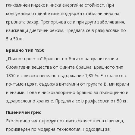
гликемичен индекс и ниска енергийна стойност. При
консумация от диабетици поддържа стабилни нива на
кръвната захар. Препоръчва се и при други заболявания,
изискващи диетичен режим. Предлага се в разфасовки по
5 и 50 кг.
Брашно тип 1850
„Пълнозърнесто“ брашно, по-богато на хранителни и
биоактивни вещества от фините брашна. Брашното тип
1850 е с високо пепелно съдържание 1,85 %. Ето защо е с
по-тъмен цвят, съдържа витамини от групата В, минерали
и ензими. Това е нискокалорично брашно за пълноценно и
здравословно хранене. Предлага се в разфасовки от 50 кг.
Пшеничен грис
Екологично чист продукт от висококачествена пшеница,
произведен по модерна технология. Подходящ за