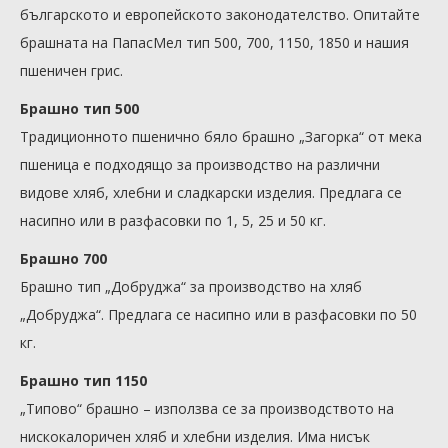
българското и европейското законодателство. Опитайте
брашната на ПапасМел тип 500, 700, 1150, 1850 и нашия
пшеничен грис.
Брашно тип 500
Традиционното пшенично бяло брашно „Загорка“ от мека
пшеница е подходящо за производство на различни
видове хляб, хлебни и сладкарски изделия. Предлага се
насипно или в разфасовки по 1, 5, 25 и 50 кг.
Брашно 700
Брашно тип „Добруджа“ за производство на хляб
„Добруджа“. Предлага се насипно или в разфасовки по 50
кг.
Брашно тип 1150
„Типово“ брашно – използва се за производството на
нискокалоричен хляб и хлебни изделия. Има нисък