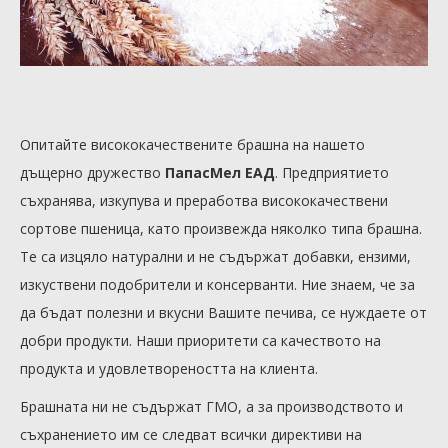
Опитайте висококачествените брашна на нашето
дъщерно дружество
ПапасМел ЕАД
. Предприятието
съхранява, изкупува и преработва висококачествени
сортове пшеница, като произвежда няколко типа брашна.
Те са изцяло натурални и не съдържат добавки, ензими,
изкуствени подобрители и консерванти. Ние знаем, че за
да бъдат полезни и вкусни Вашите печива, се нуждаете от
добри продукти. Наши приоритети са качеството на
продукта и удовлетвореността на клиента.
Брашната ни не съдържат ГМО, а за производството и
съхранението им се следват всички директиви на