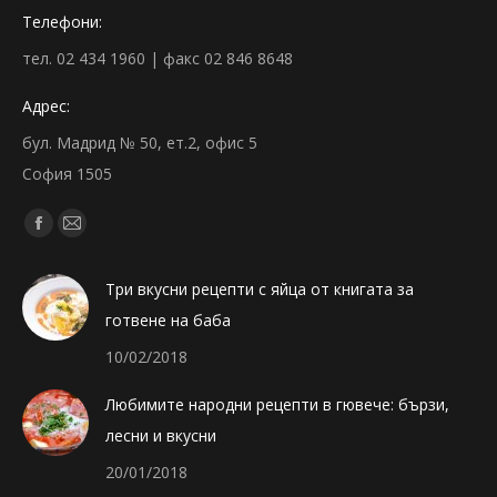
Телефони:
тел. 02 434 1960 | факс 02 846 8648
Адрес:
бул. Мадрид № 50, ет.2, офис 5
София 1505
Find us on:
Facebook
Mail
page
page
Три вкусни рецепти с яйца от книгата за
opens
opens
готвене на баба
in
in
new
new
10/02/2018
window
window
Любимите народни рецепти в гювече: бързи,
лесни и вкусни
20/01/2018